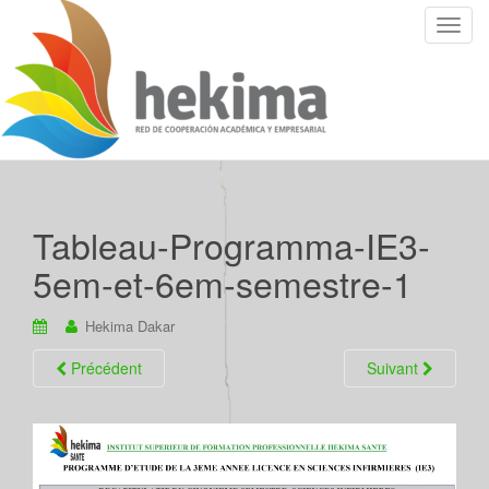
T
o
g
g
l
e
n
a
v
Tableau-Programma-IE3-
i
5em-et-6em-semestre-1
g
a
Hekima Dakar
t
i
Précédent
Suivant
o
n